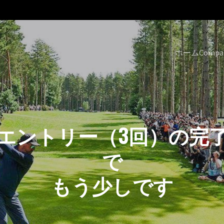
ホーム
Compa
Tエントリー（3回）の完
で
もう少しです