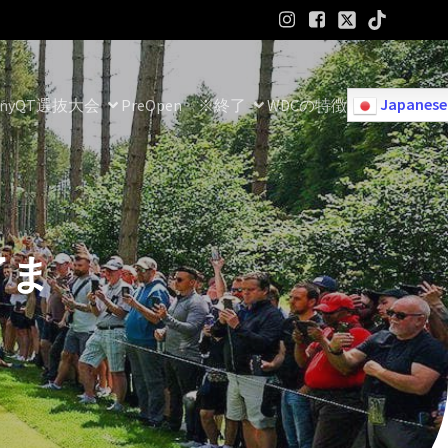
 Japanese
ny
QT選抜大会
PreOpen　※終了
WDCの特徴
了ま