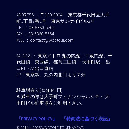
ADDRESS ： 〒100-0004 東京都千代田区大手
町1丁目7番2号 東京サンケイビル27F
TEL ：03-6380-5266
FAX ：03-6380-5564
MAIL ：contact@wdctour.com
ACCESS ： 東京メトロ 丸の内線、半蔵門線、千
代田線、東西線、都営三田線 「大手町駅」 出
口E1・A4出口直結
JR「東京駅」丸の内北口より７分
駐車場有り(30分440円)
※満車の際は大手町フィナンシャルシティ 大
手町ビル駐車場をご利用下さい。
「PRIVACY POLICY」
「特商法に基づく表記」
© 2014－2026 WDCGOLF TOURNAMENT.